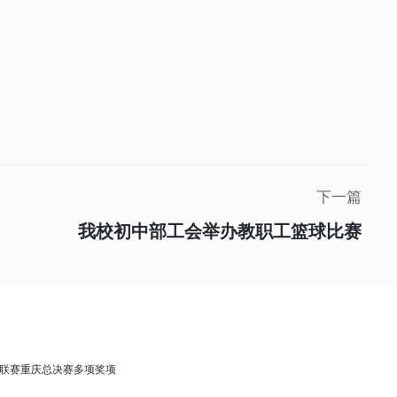
下一篇
我校初中部工会举办教职工篮球比赛