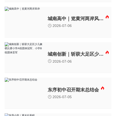

城南高中｜览黄河两岸风华 探三秦三晋文脉

2026-07-06

城南创新｜斩获大足区少儿象棋比赛小学A组团体冠军、小学B组团体亚军

2026-07-06

东序初中召开期末总结会

2026-07-05