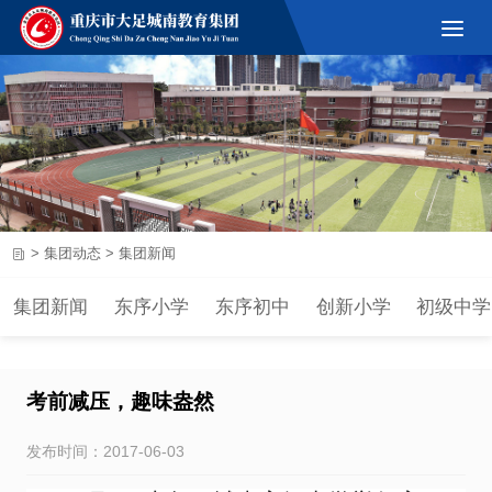
>
集团动态
>
集团新闻
集团新闻
东序小学
东序初中
创新小学
初级中学
考前减压，趣味盎然
发布时间：2017-06-03