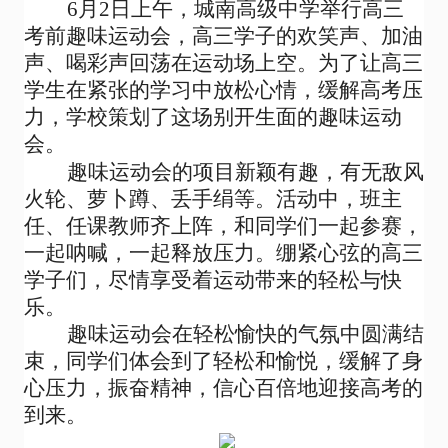
6
月
2
日
上午，城南高级中学举行高三
考前趣味运动会，高三学子的欢笑声、加油
声、喝彩声回荡在运动场上空。为了让高三
学生在紧张的学习中放松心情，缓解高考压
力，学校策划了这场别开生面的趣味运动
会。
趣味运动会的项目新颖有趣，有无敌风
火轮、萝卜蹲、丢手绢等。活动中，班主
任、任课教师齐上阵，和同学们一起参赛，
一起呐喊，一起释放压力。绷紧心弦的高三
学子们，尽情享受着运动带来的轻松与快
乐。
趣味运动会在轻松愉快的气氛中圆满结
束，同学们体会到了轻松和愉悦，缓解了身
心压力，振奋精神，信心百倍地迎接高考的
到来。