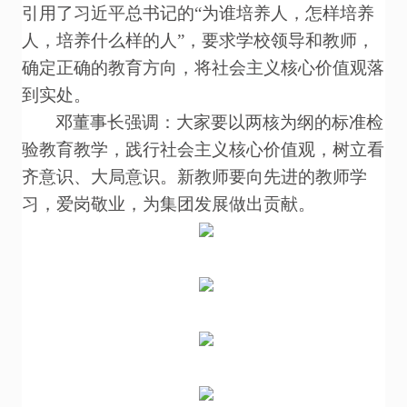
引用了习近平总书记的“为谁培养人，怎样培养
人，培养什么样的人”，要求学校领导和教师，
确定正确的教育方向，将社会主义核心价值观落
到实处。
邓董事长强调：大家要以两核为纲的标准检
验教育教学，践行社会主义核心价值观，树立看
齐意识、大局意识。新教师要向先进的教师学
习，爱岗敬业，为集团发展做出贡献。