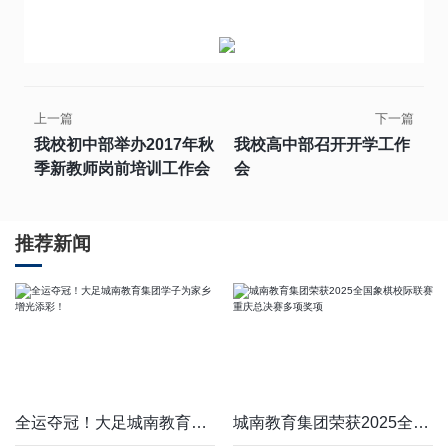
上一篇
下一篇
我校初中部举办2017年秋
我校高中部召开开学工作
季新教师岗前培训工作会
会
推荐新闻
全运夺冠！大足城南教育集团学子为家乡增光添彩！
城南教育集团荣获2025全国象棋校际联赛重庆总决赛多项奖项