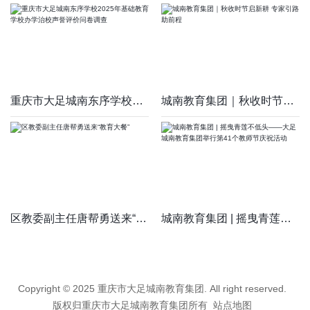
重庆市大足城南东序学校2025年基础教育学校办学治校声誉评价问卷
城南教育集团｜秋收时节启新耕 专家引路助前程
区教委副主任唐帮勇送来“教育大餐”
城南教育集团 | 摇曳青莲不低头——大足城南教育集团举行第41个
Copyright © 2025 重庆市大足城南教育集团. All right reserved.
版权归重庆市大足城南教育集团所有
站点地图