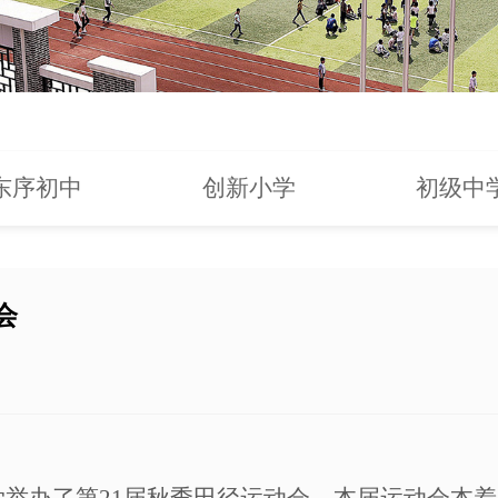
东序初中
创新小学
初级中
会
学举办了第
21
届秋季田径运动会。本届运动会本着