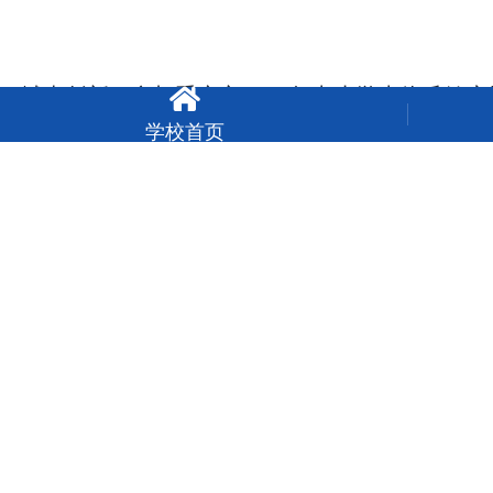
城南创新｜参加重庆市2025年中小学生体质健康

学校首页
城南创新｜家校携手 共育未来