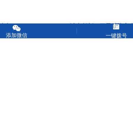
抽查
城南创新｜开展消防安


添加微信
一键拨号
城南创新｜爱心传递 温