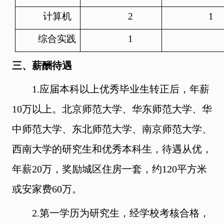
计算机
2
1
综合实践
1
三、
薪酬待遇
1.
应届
本科以上优秀毕业生
转正后
，年薪
10
万以上
。
北京师范大学、华东师范大学、华
中师范大学、东北师范大学、
南京
师范大学、
西南大学
的研究生和
优秀本科
生，
待遇从优
，
年薪
2
0
万
，奖励城区住房一套，约
120
平方米
或安家费
60
万。
2
.
第一学历为
研究生，经学校考核合格，