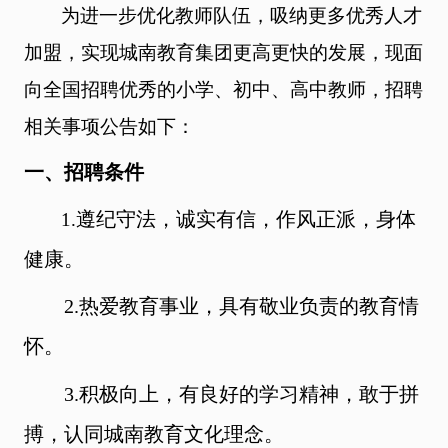
为进一步优化教师队伍
，
吸纳
更多
优秀人才
加盟，
实现城南教育集团更高更快的
发展，现面
向全国招聘优秀
的
小学、初中
、
高中教师，招聘
相关事项公告如下：
一、
招聘条件
遵纪守法，诚实有信，作风正派，身体
1.
健康。
2.
热爱教育事业，具有敬业负责的教育情
怀
。
3.
积极向上，有良好的学习精神，敢于拼
搏，认同城南教育文化理念。