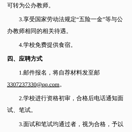
可转为
公办
教师。
3.
享受国家劳动法规定“五险一金”等与公
办教师相同的相关待遇。
4.
学校免费提供食宿。
四、
应聘方式
1
.
邮件报名，将
自荐材料
发至邮
3307237330
@qq.com
。
2
.
学校
进行资格初审，合格后电话通知
面
试、笔试。
3
.
面试和笔试均通过者，视为合格，予以