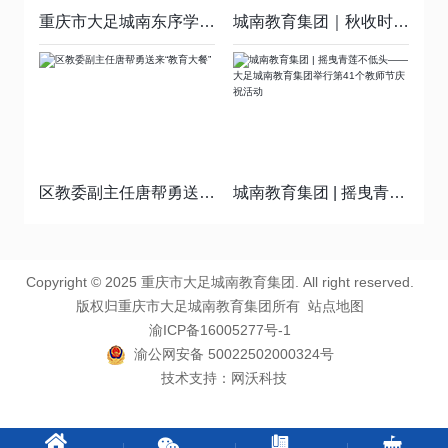
重庆市大足城南东序学校2025年基础教育学校办学治校声誉评价问卷
城南教育集团｜秋收时节启新耕 专家引路助前程
区教委副主任唐帮勇送来“教育大餐”
城南教育集团 | 摇曳青莲不低头——大足城南教育集团举行第41个
Copyright © 2025 重庆市大足城南教育集团. All right reserved.
版权归重庆市大足城南教育集团所有
站点地图
渝ICP备16005277号-1
渝公网安备 50022502000324号
技术支持：
网沃科技



