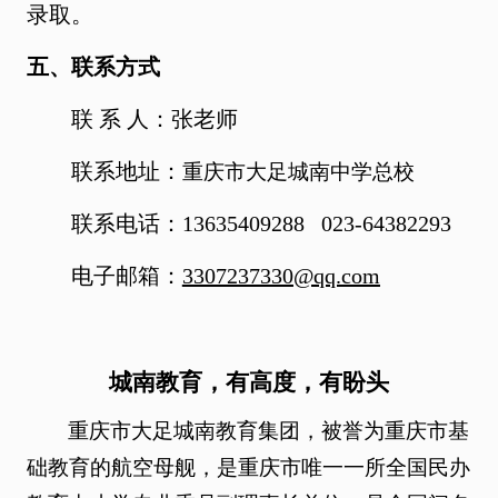
录取。
五、
联系方式
联
系
人：张
老师
重庆市大足城南中学总校
联系地址：
联系电话：
13635409288 023-64382293
电子邮箱：
3307237330
@qq.com
城南教育，有高度，有盼头
重庆市大足城南教育集团，被誉为重庆市基
础教育的航空母舰，是重庆市唯一一所全国民办