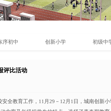
东序初中
创新小学
初级中
报评比活动
校安全教育工作，
11
月
29
－
12
月
1
日，城南创新小