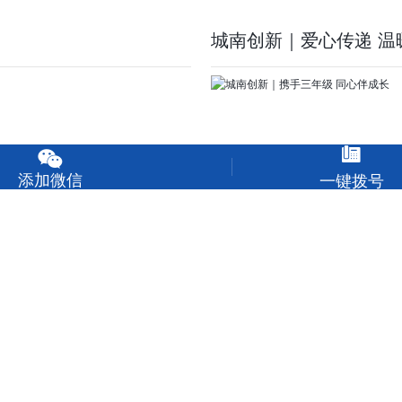
城南创新｜爱心传递 温


添加微信
一键拨号
城南创新｜携手三年级 
pyright © 2025 重庆市大足城南教育集团. All right reserv
版权归重庆市大足城南教育集团所有
站点地图