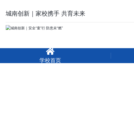
城南创新｜家校携手 共育未来

学校首页
城南创新｜安全“童”行 防患未“燃”
Co