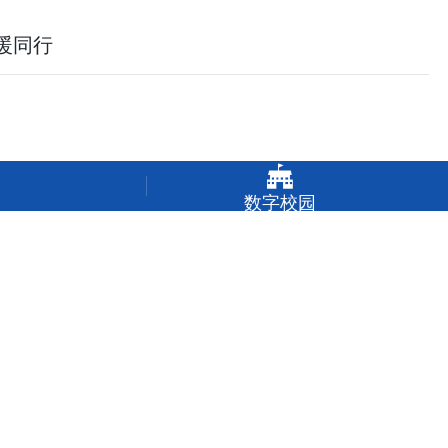
暖同行

数字校园
同心伴成长
ed.