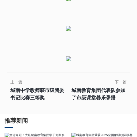
上一篇
下一篇
城南中学教师获市级团委
城南教育集团代表队参加
书记比赛三等奖
了市级课堂器乐录播
推荐新闻