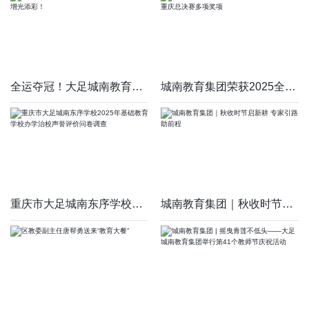
全运夺冠！大足城南教育集团学子为家乡增光添彩！
城南教育集团荣获2025全国象棋校际联赛重庆总决赛多项奖项
重庆市大足城南东序学校2025年基础教育学校办学治校声誉评价问卷
城南教育集团｜秋收时节启新耕 专家引路助前程