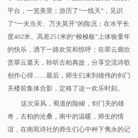
平台，一览美景；游历了“一线天”，见识
了“一夫当关、万夫莫开”的险况；在水平长
度
402
米、高差
251
米的“梭梭板”上体验童年
的快乐，洒下一路欢笑和惊呼；在翠云廊欣
赏翠云遮天，聆听古柏典故，分享交流诗歌
创作心得……最后，师生们来到雄伟的剑门
关楼前集体合影，定格了这一欢乐时刻。
这次采风，蜀道的险峻，剑门关的雄
奇，古柏的沧桑，南中的温暖，师生的情
谊，在南苑诗社的师生们心中种下隽永的记