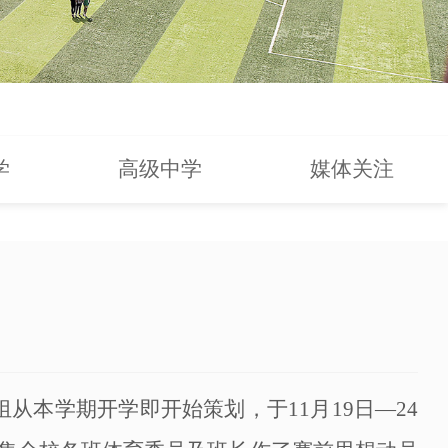
学
高级中学
媒体关注
组从本学期开学即开始策划，于
11
月
19
日
―
24