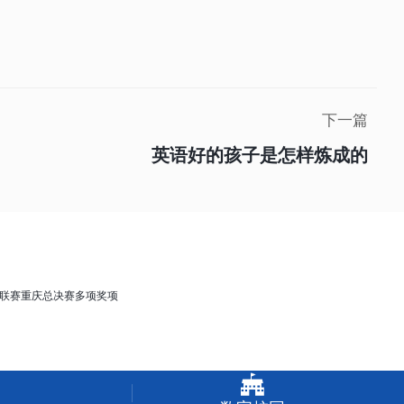
下一篇
英语好的孩子是怎样炼成的
