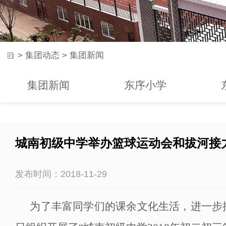
>
集团动态
>
集团新闻
集团新闻
东序小学
城南初级中学举办篮球运动会和拔河接
发布时间：2018-11-29
为了丰富同学们的课余文化生活，进一步