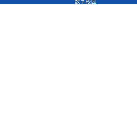
数字校园
5全国象棋校际联赛重庆总决赛多项奖项
节启新耕 专家引路助前程