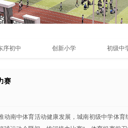
东序初中
创新小学
初级中
力赛
推动南中体育活动健康发展，城南初级中学体育