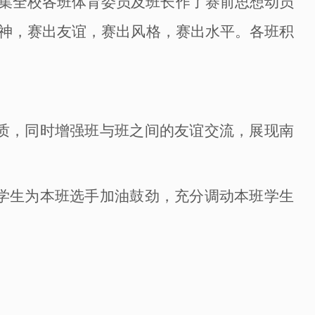
召集全校各班体育委员及班长作了赛前思想动员
神，赛出友谊，赛出风格，赛出水平。各班积
质，同时增强班与班之间的友谊交流，展现南
学生为本班选手加油鼓劲，充分调动本班学生