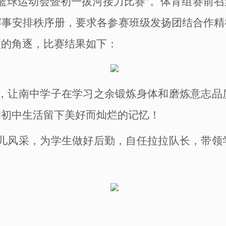
篮球运动会暨初一拔河接力比赛
”。体育组赛前
赛事安排秩序册，要求各参赛班级发扬团结合作精
烈的角逐，比赛结果如下：
，让南中学子在学习之余锻炼身体和磨炼意志品
的初中生活留下美好而灿烂的记忆！
儿风采，为学生做好后勤，自任拉拉队长，带领