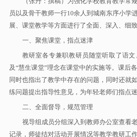
（张丹：撰稿）
为强化学校教育教学常
员以及骨干教师一行
1
0余人到城南东序小学
展、课堂教学等方面进行了全面、深入、细
一、
聚焦课堂，指点迷津
教研室各专兼职教研员随堂听取
了
语文
及
“
慧生课堂
”
理念在课堂中的实施等。课后
同时也指出
了
教学中存在的问题，同时还就
练
问题提出指导性意见，为年轻老师们指点
二、
全面督导，规范管理
视导组成员分组深入到教师办公室查看
记录，师徒结对活动开展情况等教学教研工