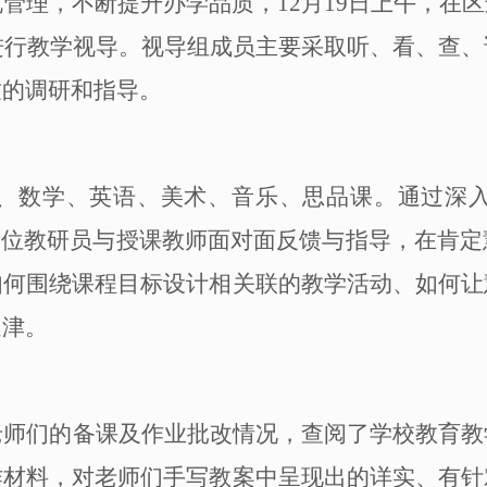
规管理，不断提升办学品质，
12月
19
日上午，在区
进行
教学视导。视导组成员主要采取听、看、查、
致的调研和指导。
、数学、英语、美术、音乐、
思品
课。通过深
各位教研员与授课教师面对面反馈与指导，在肯定
如
何围绕
课程目标
设计相关联的教学活动
、如
何让
迷津。
老师们的备课及作业批改情况，查阅了学校教育教
作材料，对老师们
手写
教案中呈现出的详实、有针