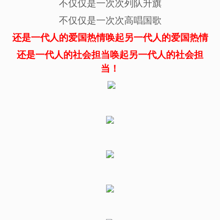
不仅仅是一次次列队升旗
不仅仅是一次次高唱国歌
还是一代人的爱国热情唤起另一代人的爱国热情
还是一代人的社会担当唤起另一代人的社会担
当！