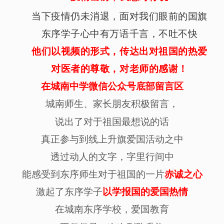
当下疫情仍未消退，面对我们眼前的国旗
东序学子心中有万语千言，不吐不快
他们以视频的形式，传达出对祖国的热爱
对医者的尊敬，对老师的感谢！
在城南中学微信公众号底部留言区
城南师生、家长朋友积极留言，
说出了对于祖国最想说的话
真正参与到线上升旗爱国活动之中
透过动人的文字，字里行间中
能感受到东序师生对于祖国的一片
赤诚之心
激起了东序学子
以学报国的爱国热情
在城南东序学校，爱国教育