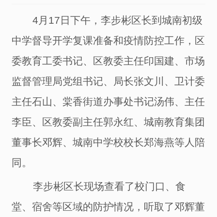
4月17日
下午
，李步彬区长到城南初级
中学督导开学复课准备和疫情防控工作，
区
委教育工委书记、区教委主任印国建、市场
监督管理局党组书记、局长张文川、
卫计委
主任石山、棠香街道办事处书记汤伟、主任
李臣、区教委副主任郭永红、
城南教育集团
董事长邓辉、城南
中学校校长
郑海燕
等
人陪
同。
李步彬区长现场查看了校门口、食
堂、宿舍等区域的防护情况，听取了邓辉董