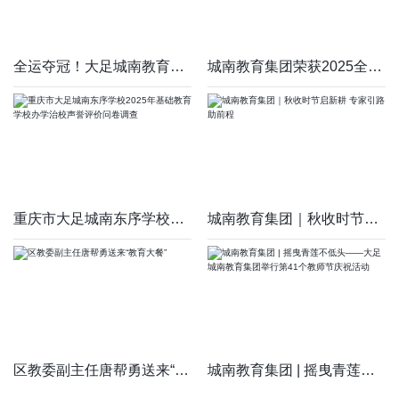
全运夺冠！大足城南教育集团学子为家乡增光添彩！
城南教育集团荣获2025全国象棋校际联赛重庆总决赛多项奖项
重庆市大足城南东序学校2025年基础教育学校办学治校声誉评价问卷
城南教育集团｜秋收时节启新耕 专家引路助前程
区教委副主任唐帮勇送来“教育大餐”
城南教育集团 | 摇曳青莲不低头——大足城南教育集团举行第41个