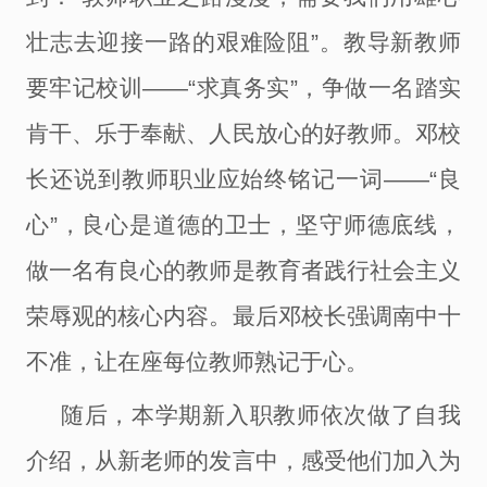
壮志去迎接一路的艰难险阻”。教导新教师
要
牢记校训
――
“求真务实”
，
争做一名踏实
肯干、乐于奉献、人民放心的好教师。邓校
长
还说到教师职业应始终铭记一词
――
“良
心”，良心是道德的卫士，坚守师德底线，
做一名有良心的教师是教育者践行社会主义
荣辱观的核心内容。最后邓校长强调南中十
不准，让在座每位教师熟记于心。
随后
，
本学期新入职教师依次做了自我
介绍
，
从新老师的发言中，感受他们
加入
为