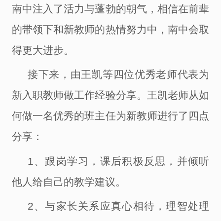
南中注入了活力与蓬勃
的
朝气
，
相信在前辈
的带领下
和
新教师的热情
努力
中
，
南中会取
得更大进步
。
接下来
，
由王凯等四位优秀老师代表为
新入职教师做工作经验分享。王凯老师从如
何做一名优秀的班主任为新教师进行了四点
分享：
1、
跟岗学习，课后积极反思，并倾听
他人给自己的教学建议。
2、与家长关系应真心相待，理智处理