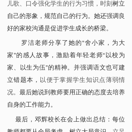
儿歌、口令强化学生的行为习惯，时刻
树立
自己的形象，规范自己的行为。她还强调良
好的家校沟通是促进学生成长的桥梁。
罗洁
老
师分享
了
她的
“舍小家，为大
家”的感人故事，激励着年轻老师“以校为
家、以生为伍”
的
精神。并强调语文也可建
立错题本，
以便于掌握学生知识点薄弱情
况
。
最后她说到教师要用正确的态度去培养
自身的工作能力。
最后
，
邓辉校长在会上做出总结：每位
教师都要从全局考虑，树立大局意识
，
立足