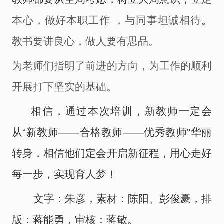
本心，
做好本职工作
，
与同事坦诚相待
。
教书
要
讲良心
，
做人
要
有思品
。
为老师们
指
明
了
前进的方向，为工作的顺利
开展打下坚实的基础。
相信，通过本次培训，新教师一定会
从
“新教师――合格教师――优秀教师”华丽
转身，相信他们定会开启新征程，用心走好
每一步，实现育人梦！
文字：朱彦，素材：陈阳、彭俊豪，排
版：蒋能勇，审核：蒋敏。