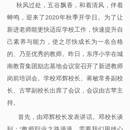
秋风过处，五谷飘香，和着清风，伴着
蝉鸣，迎来了
2020年秋季开学日。为了让
新进老师能更快适应学校工作，
快速提升
自
己
素养与能力，使之尽快成长为一名合格
的、乃至优秀的教师
。昨日，东序小学
在城
南教育集团励志基地
会议室
召开
了新进教师
岗前培训会
。学校邓辉校长、蒋敏
常务副
校
长
、
古苹
副校长
出席了会议，会议由古苹主
持。
首先
，
由邓辉校长发表讲话。邓校长谈
到：
“教师职业之路漫漫，需要我们用雄心