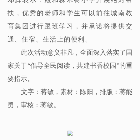
邓辉表示：愿和株木树小学开展结对帮
扶，优秀的老师和学生可以前往城南教
育集团进行跟班学习，并承诺将提供交
通、住宿、生活上的便利。
此次活动意义非凡，全面深入落实了
国
家
关于
“倡导全民阅读，共建书香校园”的重
要指示。
文字：蒋敏，素材：陈阳，排版：蒋能
勇，审核：蒋敏。