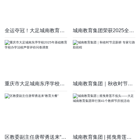
全运夺冠！大足城南教育集团学子为家乡增光添彩！
城南教育集团荣获2025全国象棋校际联赛重庆总决赛多项奖项
重庆市大足城南东序学校2025年基础教育学校办学治校声誉评价问卷
城南教育集团｜秋收时节启新耕 专家引路助前程
区教委副主任唐帮勇送来“教育大餐”
城南教育集团 | 摇曳青莲不低头——大足城南教育集团举行第41个