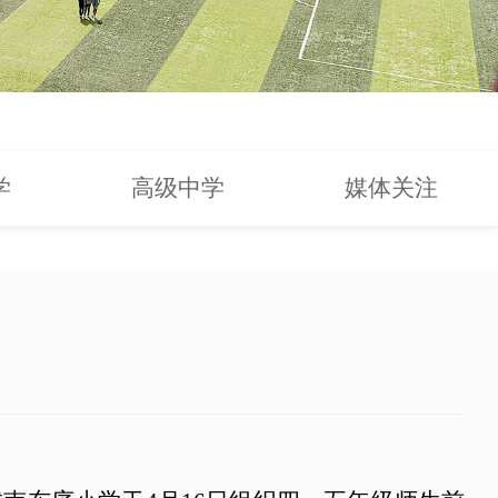
学
高级中学
媒体关注