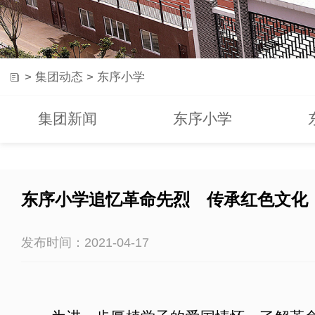
>
集团动态
>
东序小学
集团新闻
东序小学
东序小学追忆革命先烈 传承红色文化
发布时间：2021-04-17