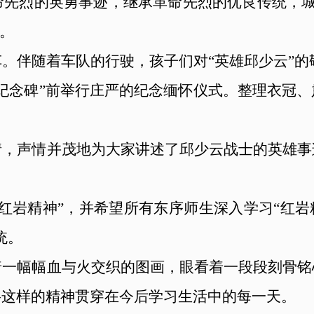
命先烈的英勇事迹
，
继承革命
先烈
的优良传统，
动。
。伴随着车队的行驶，孩子们对“英雄邱少云”的
纪念碑”前举行庄严的纪念缅怀仪式。整理衣冠
、
情，声情并茂地为大家讲述了
邱少云战士的英雄事
红岩精神”，并希望所有东序师生深入学习“红岩
统。
着一幅幅血与火交织的图画，眼看着一段段刻骨铭
将这样的精神贯穿在今后学习生活中的每一天。