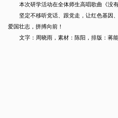
本次研学活动在
全体师生高唱歌曲《没
坚定不移听党话
、
跟党走
，
让红色基因
爱国壮志，
拼搏向前
！
文字：周晓雨，素材：陈阳，排版：蒋