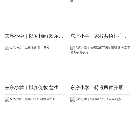
东序小学｜以爱相约 欢乐同行
东序小学｜家校共绘同心圆 携手护航成长路
东序小学｜以赛促教 慧生共长
东序小学｜特邀医师开展护眼讲座 为学子视力健康护航