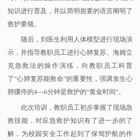
知识
进行
普及
，并以
简明扼要的语言阐明了
救护要领。
随后，刘医生利用人体模型进行现场演
示，并指导教职员工
进行
心肺复苏、海姆立
克急救法的操作
演练
，向
教职员工
科普
了
“心肺复苏能救命”的重要性，强调发生心
肺骤停的4―6分钟
是救护的
“黄金时间”。
此次
培训
，教职员工初步掌握了现场急
救技能，对应急救护知识有了
进一步的
了
解，为校园安全工作
起到了
保驾护航
的作