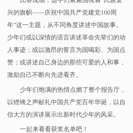
比赛现场，选手们紧紧围绕着
“民族复
兴的旗帜――庆祝中国共产党建党100周
年”这一主题，从不同角度讲述中国故事。
少年们或以深情的语言讲述革命先辈们的动
人事迹；或以激昂的誓言为国喝彩、为国点
赞；或讲述自己身边的那些可爱的人和事，
激励自己不断向先进看齐。
少年们饱满的热情点燃了整个报告厅，
以铿锵之声献礼中国共产党百年华诞，以自
信大方的演讲展示出新时代少年的风采。
一起来看看获奖名单吧！