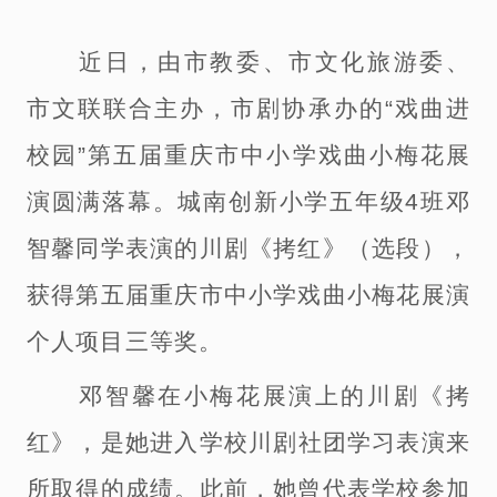
近日，由市教委、市文化旅游委、
市文联联合主办，市剧协承办的
“戏曲进
校园”第五届重庆市中小学戏曲小梅花展
演圆满
落幕
。城南创新小学五年级
4班
邓
智馨同学
表演的川剧《拷红》
（
选段
）
，
获得第五届重庆市中小学戏曲小梅花展演
个人项目三等奖。
邓智馨
在
小梅花展演上
的
川剧《拷
红》，是
她
进入学校川剧社团学习表演来
所取得的成绩
。此前，她曾代表学校参加