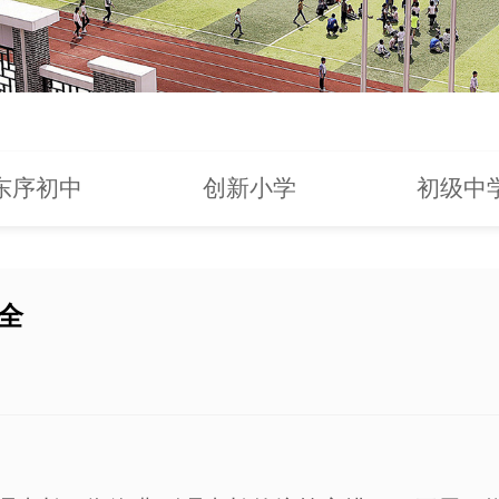
东序初中
创新小学
初级中
全