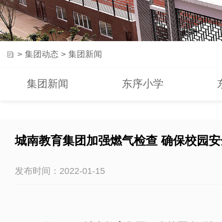
>
集团动态
>
集团新闻
集团新闻
东序小学
城南教育集团加强燃气检查 确保校园安
发布时间：2022-01-15