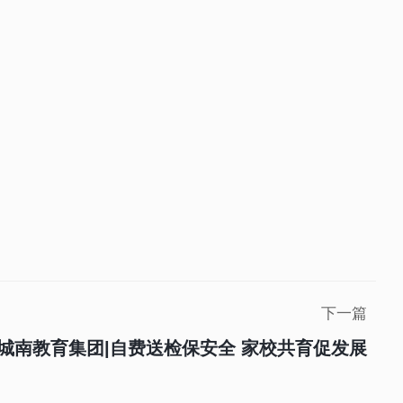
下一篇
城南教育集团|自费送检保安全 家校共育促发展