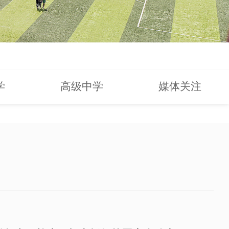
学
高级中学
媒体关注