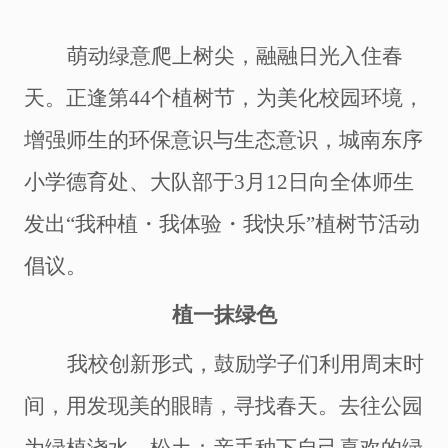
萌动绿意爬上树尖，融融日光入
住
春
天。正逢第
44个植树节，为美化校园环境，
增强
师生的
环保意识与生态意识
，
城南东序
小学
德育处、大队
部
于
3月12日向全体师生
发出“
我种植
・
我体验
・
我快乐
”
植树节活动
倡议
。
植一抹绿色
我校创新形式，鼓励学子们利用周末时
间，用发现美的眼睛，寻找春天。去往公园