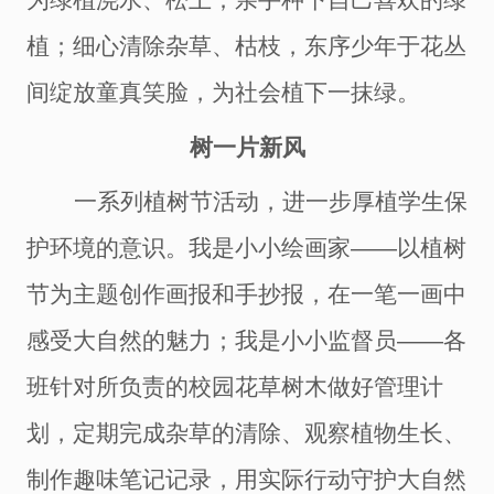
为绿植浇水、松土；亲手种下自己喜欢的绿
植；细心清除杂草、枯枝，
东序少年
于花丛
间绽放童真笑脸，为社会
植下一抹绿
。
树一片新风
一系列植树节活动，进一步厚植学生保
护环境的意识。
我是小小绘画家
――
以植树
节为主题
创作画报和
手抄报，在一笔一画中
感受大自然的魅力
；
我是小小监督员
――
各
班针对所负责的校园花草树木做好管理计
划，定期完成杂草的清除、观察植物生长、
制作趣味笔记记录，用实际行动
守护
大自然