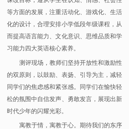
课改目标，遵从学生在认知、情感、社会性
等方面的发展，注重活动化、游戏化、生活
化的设计，合理安排小学低段年级课程，从
而提高语言能力、文化意识、思维品质和学
习能力四大英语核心素养。
测评现场，教师们坚持开放性和激励性
的双原则，以鼓励、表扬、引导为主，减轻
同学们的焦虑感和紧张感。同学们在愉快轻
松的氛围中自信发声、勇敢发言，展现出新
时代少年的闪耀光彩。
寓教于情，寓教于心。期待我们的东序