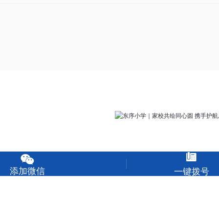


添加微信
一键拨号
东序小学｜家校共绘同心