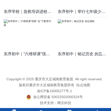
东序学校｜急救培训进校园，呵护生命保平安
东序初中｜举行七年级少先队建队仪式
东序初中｜“六维研课”强师 “足”下教育均衡
东序初中｜铭记历史 勿忘国耻
Copyright © 2025 重庆市大足城南教育集团. All right reserved.
版权归重庆市大足城南教育集团所有
站点地图
渝ICP备16005277号-1
渝公网安备 50022502000324号
技术支持：
网沃科技