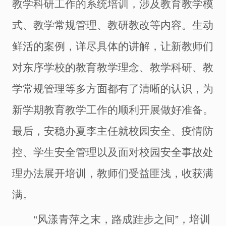
教学科研工作的系统培训，涉及教育教学模
式、教学常规管理、教研教改等内容。生动
鲜活的案例，详尽具体的讲解，让新教师们
对东序学校的教育教学理念、教学科研、教
学常规管理等多方面都有了清晰的认识，为
新学期教育教学工作的顺利开展做好准备。
最后，安稳办夏李主任就校园安全、疫情防
控、学生安全管理以及面对校园安全事故处
理办法展开培训，教师们受益匪浅，收获满
满。
“风漾青萍之末，路成跬步之间”，培训