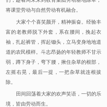
们，趁着周末来到教育集团劳动基地除草，
将课堂劳动与自然劳动有机融合。
大家个个喜笑颜开，精神振奋。经验丰
富的老教师脱下外套，系在腰间，挽起衣
袖，扎起裤管，挥起锄头，立马变身地地道
道的农民模样。斗志昂扬的年轻教师不甘示
弱，蹲下身子，弯下腰，揪住杂草的根部，
左摇右晃，最后一提，一把杂草就连根拔
除。
田间回荡着大家的欢声笑语，一切的乐
境，皆由劳动而生。