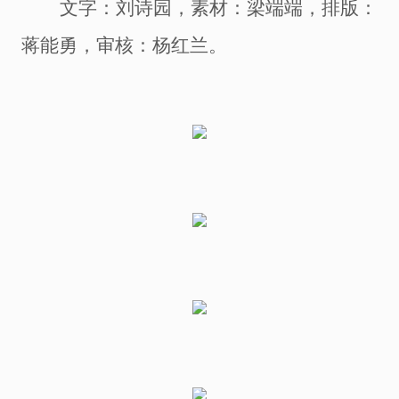
文字
：刘诗园
，
素材：梁端端
，
排版：
蒋能勇，
审核：杨红兰
。