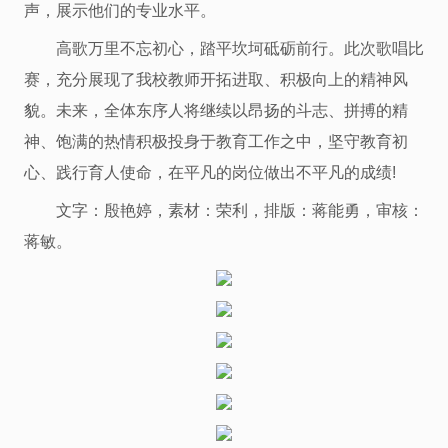
声，展示他们的专业水平。
高歌万里不忘初心，踏平坎坷砥砺前行。此次歌唱比
赛，充分展现了我校教师开拓进取、积极向上的精神风
貌。未来，全体东序人将继续以昂扬的斗志、拼搏的精
神、饱满的热情积极投身于教育工作之中，坚守教育初
心、践行育人使命，在平凡的岗位做出不平凡的成绩!
文字：殷艳婷，素材：荣利，排版：蒋能勇，审核：
蒋敏。