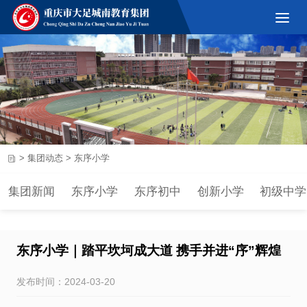
>
集团动态
>
东序小学
集团新闻
东序小学
东序初中
创新小学
初级中学
东序小学｜踏平坎坷成大道 携手并进“序”辉煌
发布时间：2024-03-20