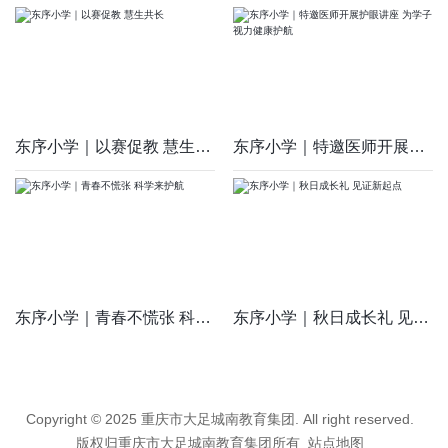
东序小学｜以赛促教 慧生共长
东序小学｜特邀医师开展护眼讲座 为学子视力健康护航
东序小学｜青春不慌张 科学来护航
东序小学｜秋日成长礼 见证新起点
Copyright © 2025 重庆市大足城南教育集团. All right reserved.
版权归重庆市大足城南教育集团所有
站点地图