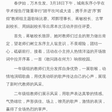
春伊始，万木生发。3月18日下午，城南东序小学在
学术报告厅隆重举行“踏平坎坷成大道，携手并进‘序’辉
煌”教师组主题歌咏比赛。邓辉理事长、蒋敏校长、古苹
副校长、周娟副校长等出席本次活动并担任评委。
首先，蒋敏校长致辞。她对教师们过去的努力做出肯
定，望老师们树立东序主人翁意识，不畏艰险，团结一
心，砥砺前行。接着，活动在小主持人热情洋溢的开场致
词中拉开序幕，一首《敢问路在何方》响彻校园。
一年级组的教师们充分发挥自身优势，一展歌喉，动
情地演唱歌曲，用优美动听的歌声传达自己的心声，展现
了新时代教师的风采。
二年级组教师们展示风采，用歌声表达真挚的情感。
气势雄壮，声形俱佳。场上，嘹亮的歌声，激情的表演，
赢得了全场热烈的掌声。