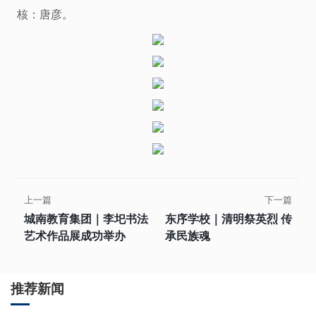
核：唐彦。
上一篇
下一篇
城南教育集团｜李圯书法
东序学校｜清明祭英烈 传
艺术作品展成功举办
承民族魂
推荐新闻