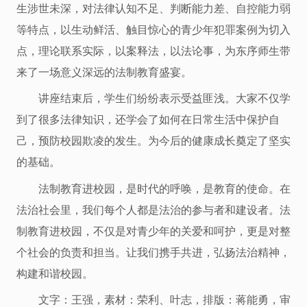
生涉世未深，对法律认知不足、判断能力差、自控能力弱
等特点，以生动鲜活、触目惊心的青少年犯罪案例为切入
点，理论联系实际，以案释法，以法论事，为东序师生带
来了一场意义深远的法制教育盛宴。
讲座结束后，学生们纷纷表示受益匪浅。大家不仅学
到了很多法律知识，还学会了如何在日常生活中保护自
己，预防校园欺凌的发生。为今后的健康成长奠定了坚实
的基础。
法制教育进校园，是时代的呼唤，是教育的使命。在
法治社会里，我们每个人都是法治的参与者和建设者。法
制教育进校园，不仅是对青少年的关爱和呵护，更是对整
个社会的负责和担当。让我们携手共进，弘扬法治精神，
构建和谐校园。
文字：王强，素材：荣利、叶志，排版：蒋能勇，审