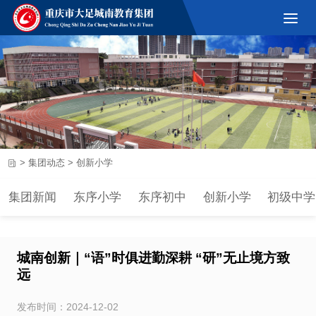
>
集团动态
>
创新小学
集团新闻
东序小学
东序初中
创新小学
初级中学
城南创新｜“语”时俱进勤深耕 “研”无止境方致
远
发布时间：2024-12-02