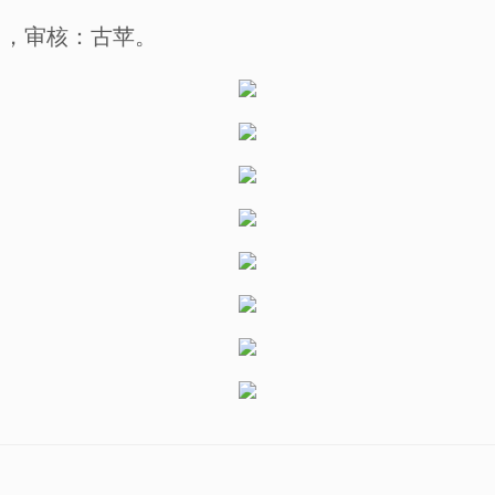
，审核：古苹。