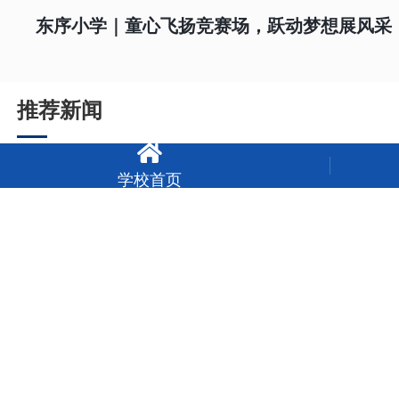
东序小学｜童心飞扬竞赛场，跃动梦想展风采
推荐新闻

学校首页
东序小学｜以爱相约 欢乐同行