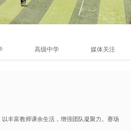
学
高级中学
媒体关注
，以丰富教师课余生活，增强团队凝聚力。赛场