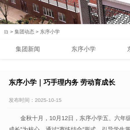
>
集团动态
>
东序小学
集团新闻
东序小学
东序小学｜巧手理内务 劳动育成长
发布时间：2025-10-15
金秋十月，10月12日，东序小学五、六年级
成长”为核心，通过“赛练结合”形式，引导学