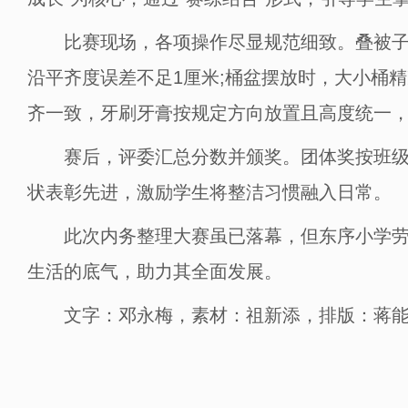
比赛现场，各项操作尽显规范细致。叠被子环
沿平齐度误差不足1厘米;桶盆摆放时，大小桶
齐一致，牙刷牙膏按规定方向放置且高度统一
赛后，评委汇总分数并颁奖。团体奖按班级总分
状表彰先进，激励学生将整洁习惯融入日常。
此次内务整理大赛虽已落幕，但东序小学劳动
生活的底气，助力其全面发展。
文字：邓永梅，素材：祖新添，排版：蒋能