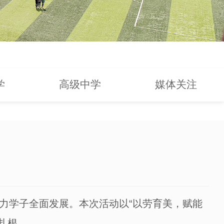
学
高级中学
媒体关注
力学子全面发展。本次活动以“以劳育美，赋能
扎根。