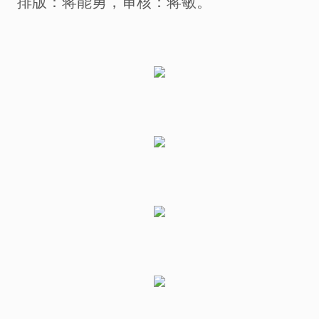
排版：蒋能勇，
审核：蒋敏
。