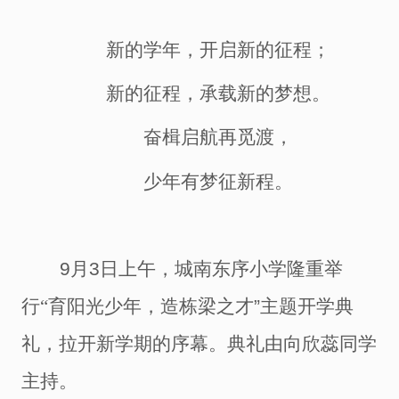
新的学年，开启新的
征程
；
新的征程，承载新的梦想。
奋楫启航再觅渡，
少年有梦征新程。
9月
3
日上午，城南东序小学隆重举
行
“育阳光少年，造栋梁之
才
”主题开学典
礼，拉开新学期的序幕。典礼由向欣蕊
同学
主持。