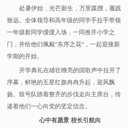
处暑伊始，光芒新生，万里蹀躞，履践
致远。
全体领导和
高年级的同学手拉手带领
一年级新同学缓缓入场，
一同推开小学之
门，并给他们佩戴
“东序之花”
，
一起迎接新
学期的开始
。
开学典礼在雄壮嘹亮的国歌声中拉开了
序幕，鲜艳的五星红旗冉冉升起，迎风飘
扬。
鼓号队踏着整齐的步伐走向主席台，传
递着他们一心向党的坚定信念。
心中有愿景
校长
引航向