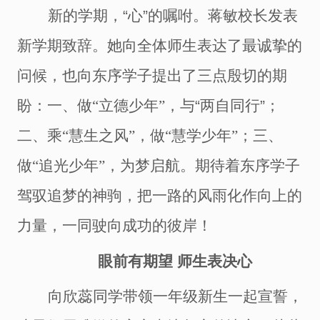
新的学期，
“
心
”
的
嘱咐
。
蒋敏校长
发表
新学期致辞。她向全体师
生
表达了最诚挚的
问候，
也
向东序学子提出了三点殷切的期
盼：一、做
“立德少年”，与
“
两自同行
”
；
二、
乘
“慧生之风”，做“慧学少年”
；三、
做
“追光少年”，为梦启航
。
期待着东序学子
驾驭
追梦的神驹，把一路的风雨化作向上的
力量，一同驶向成功的彼岸！
眼前有期望
师生
表决心
向欣蕊同学带领一年级新生一起宣誓，