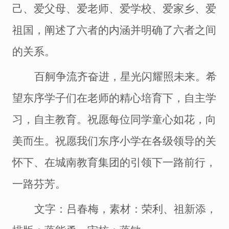
己、爱父母、爱老师、爱学校、爱家乡、爱
祖国，阐述了六者的内涵并明确了六者之间
的关系。
百舸争流齐奋进，星光闪耀照未来。希
望
东序学子
们在老师的精心培育下，
自主学
习，自主教育
。祝愿每
位同学
童心如花，向
美而生。祝愿我们
东序小学
在各级领导的关
怀下、在
城南
教育集团的引领下一路前行，
一路芬芳。
文字：吕春梅
，素材：荣利、祖新添，