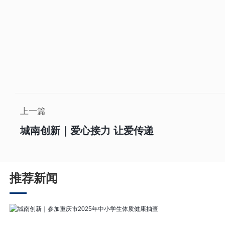
上一篇
城南创新｜爱心接力 让爱传递
推荐新闻