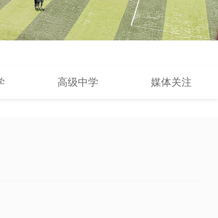
学
高级中学
媒体关注