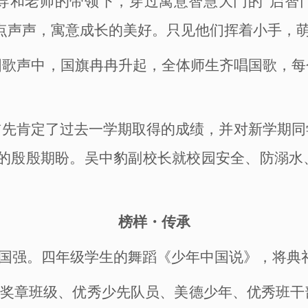
导和老师的带领下，穿过寓意智慧大门的
“启智
点声声，寓意成长的美好。只见他们挥着小手，
国歌声中，国旗冉冉升起，全体师生齐唱国歌，每
首先肯定了过去一学期取得的成绩，并对新学期同
的殷殷期盼。吴中豹副校长就校园安全、防溺水
榜样
・传承
国强。四年级学生的舞蹈《少年中国说》，将典
奖章班级、优秀少先队员、美德少年、优秀班干