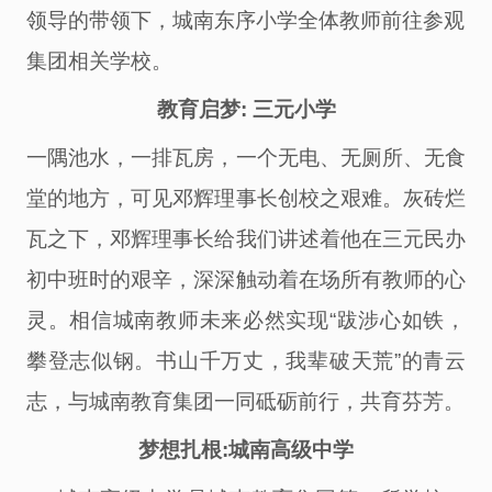
领导
的带领下，
城南东序小学全体教师前往参观
集团相关学校。
教育启梦
: 三元小学
一隅池水，一排瓦房，一个无电、无厕所、无食
堂的地方，可见邓辉理事长创校之艰难。灰砖烂
瓦之下
，邓辉
理事长给我们讲述着他
在
三元民办
初中班时的艰辛，
深深触动着在场所有教师的心
灵
。
相信城南教师未来必然实现
“跋涉心如铁，
攀登志似钢。书山千万丈，我辈破天荒”的青云
志，
与城南
教育
集团一同
砥砺前行
，
共
育
芬芳。
梦想扎根
:
城南
高级中学