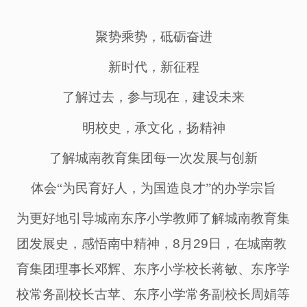
聚势乘势，砥砺奋进
新时代，新征程
了解过去，参与现在，建设未来
明校史，承文化，扬精神
了解
城南
教育
集团每一次发展与创新
体会
“为民育好人，为国造良才”
的办学宗旨
为更好地引导城南东序小学教师了解城南
教育
集
团发展史，感悟南中精神
，
8月
29
日
，
在
城南教
育集团理事长邓辉、东序小学校长蒋敏、东序学
校常务副校长古苹、东序小学常务副校长周娟等