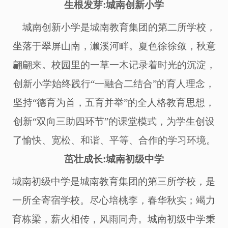
生根发芽
:
城南
创新小学
城
南创新小学是城南教育集团的第二所学校，
坐落于翠屏山南，濑溪河畔。夏色徐徐敛，秋意
翩翩来。校园里的一草一木记录着时光的沉淀，
创新小学始终践行
“一融合二结合”的育人理念，
坚持“德育为首，五育并举”的全人格教育思想，
创新“双向三助四环节”的课堂模式，为学生创设
了愉快、宽松、和谐、平等、合作的学习环境。
茁壮成长
:
城南
初级中学
城南初级中学
是城南教育集团的第
三
所
学
校
，是
一所全寄宿学校。尽心培桃李，春华秋实；竭力
育栋梁，薪火相传，风雨同舟。城南初级中学秉