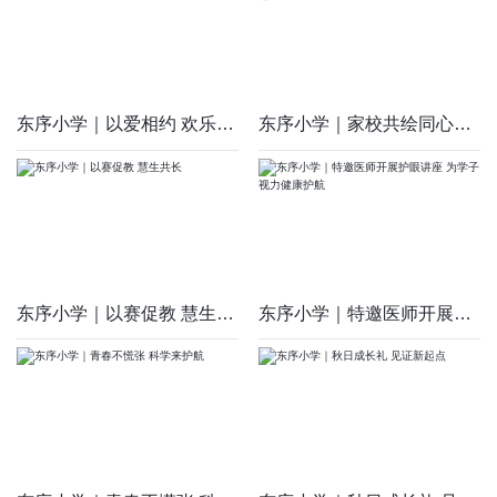
东序小学｜以爱相约 欢乐同行
东序小学｜家校共绘同心圆 携手护航成长路
东序小学｜以赛促教 慧生共长
东序小学｜特邀医师开展护眼讲座 为学子视力健康护航