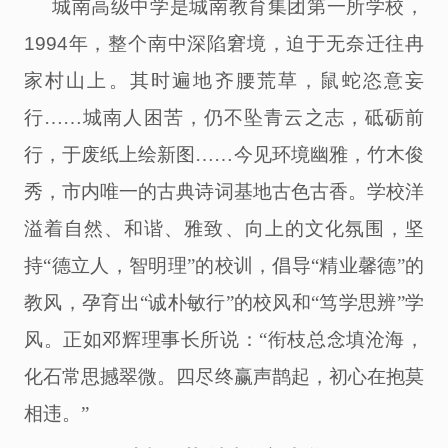
城南高级中学是城南教育集团第一所学校，
1994年，
整个南中
深陷窘境，迫于无奈迁往冉
家村山上。其时遍地齐腰荒草，鼠蛇恣意妄
行
……城南人困苦
，
仍
不坠青云之志，砥砺前
行，于废纸上绘新图
……今见环境幽雅，竹木俊
秀，市内唯一的古典诗词基地古色古香。学校洋
溢着自然、和谐、雅致、向上的文化氛围，坚
持“德立人，智明理”的校训，倡导“精业馨德”的
教风，孕育出“诚朴敏行”的校风和“笃学思辨”学
风。正如邓辉理事长所说：“衔枝总念填沧海，
化石常思撼翠微。四尽终赢声鹊起，初心在抱莫
相违。”