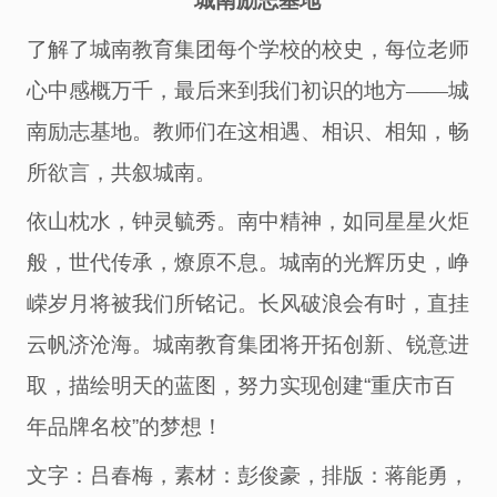
城南励志基地
了解了城南教育集团每个学校的校史，每位老师
心中感概万千，最后来到我们初识的地方
――城
南励志基地。教师们在这相遇、相识、相知
，畅
所欲言，共叙城南。
依山枕水，钟灵毓秀。南中精神，如同星星火炬
般，世代传承，燎原不息。城南的光辉历史，峥
嵘岁月将被我们所铭记。
长风破浪会有时，直挂
云帆济沧海。
城南
教育
集团
将开拓创新、锐意进
取，描绘明天的蓝图，努力实现创建
“
重庆市百
年品牌名校
”
的梦想！
文字：吕春梅，素材：彭俊豪，排版：蒋能勇，