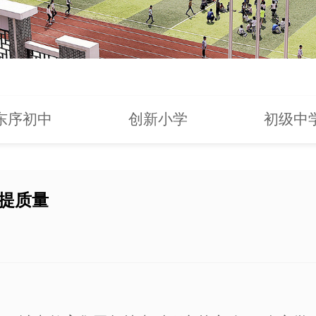
东序初中
创新小学
初级中
”提质量