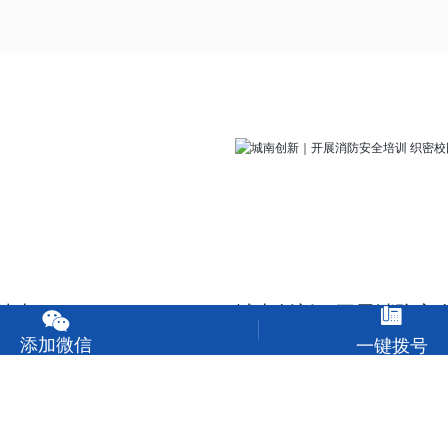
抽查
城南创新｜开展消防安


添加微信
一键拨号