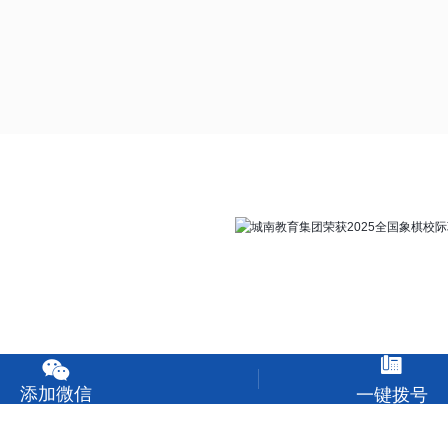


彩！
城南教育集团荣获202
添加微信
一键拨号