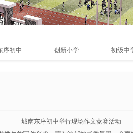
东序初中
创新小学
初级中
――城南东序初中举行现场作文竞赛活动