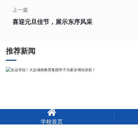
上一篇
喜迎元旦佳节，展示东序风采
推荐新闻

全运夺冠！大足城南教育集团学子为家乡增光添
学校首页