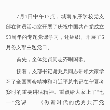
7月1日中午13点，城南东序学校党支
部在党员活动室开展了庆祝中国共产党成立
99周年
的
专题党课学习
，还组织、
开展了
6
月份支部主题党日
。
首先，
全体党员
同志
齐唱国
歌。
接着，
支部书记谢兆兵同志带领大家学
习
了
全国两会精神和习近平总书记在宁夏考
察时的重要讲话精神。
重点给大家
上
了
“七
一”党课――《做新时代的优秀共产党