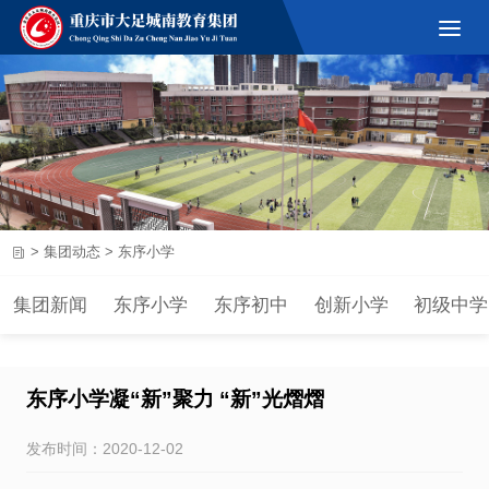
>
集团动态
>
东序小学
集团新闻
东序小学
东序初中
创新小学
初级中学
东序小学凝“新”聚力 “新”光熠熠
发布时间：2020-12-02