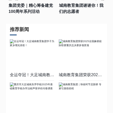
集团党委｜精心筹备建党
城南教育集团谢谢你！我
100周年系列活动
们的志愿者
推荐新闻
全运夺冠！大足城南教育集团学子为家乡增光添彩！
城南教育集团荣获2025全国象棋校际联赛重庆总决赛多项奖项