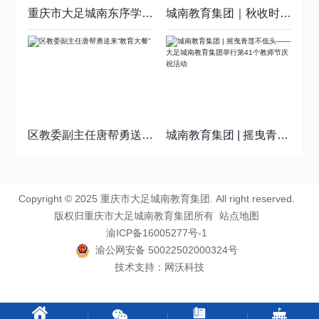
重庆市大足城南东序学校2025年基础教育学校办学治校声誉评价问卷
城南教育集团｜秋收时节启新耕 专家引路助前程
区教委副主任唐帮勇送来“教育大餐”
城南教育集团 | 摇曳青莲不低头——大足城南教育集团举行第41个
Copyright © 2025 重庆市大足城南教育集团. All right reserved.
版权归重庆市大足城南教育集团所有
站点地图
渝ICP备16005277号-1
渝公网安备 50022502000324号
技术支持：
网沃科技



