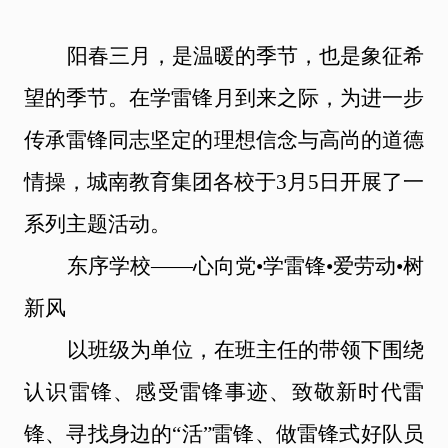
阳春三月，是温暖的季节，也是象征希
望的季节。在学雷锋月到来之际，为进一步
传承雷锋同志坚定的理想信念与高尚的道德
情操，
城南教育
集团各校于3月5日开展了一
系列主题活动。
东序学校――心向党•学雷锋•爱劳动•树
新风
以班级为单位，在班主任的带领下围绕
认识雷锋、感受雷锋事迹、致敬新时代雷
锋、寻找身边的“活”雷锋、做雷锋式好队员