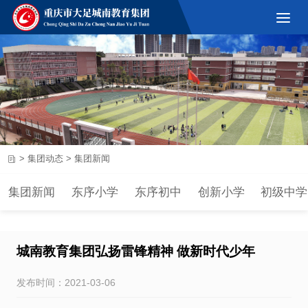
>
集团动态
>
集团新闻
集团新闻
东序小学
东序初中
创新小学
初级中学
城南教育集团弘扬雷锋精神 做新时代少年
发布时间：2021-03-06