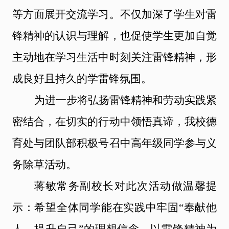
等方面展开交流学习。不仅加深了学生对雷
锋精神的认识与理解，也促使学生更加自觉
主动地在学习生活中时刻关注雷锋精神，形
成良好且持久的学雷锋氛围。
为进一步将弘扬雷锋精神和劳动实践紧
密结合，在切实的行动中领悟真谛，我校德
育处与团队部积极号召中高年级同学参与义
务除草活动。
蒋敏常务副校长对此次活动做温馨提
示：希望全体同学能在实践中牢固“奉献他