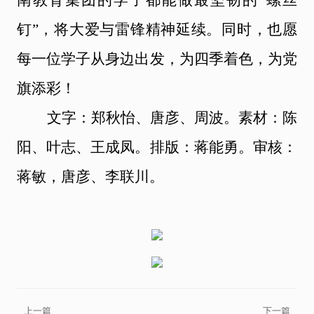
南教育集团的学子都能做最坚韧的“螺丝
钉”，将大爱与雷锋精神延续。同时，也愿
每一位学子从身
边
出发，为四季着色，为党
旗添彩！
文字：郑秋怡、唐彦、周波。素材：陈
阳、叶志、王成凤。排版：蒋能勇。审核：
蒋敏，唐彦、李联川。
上一篇
下一篇