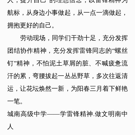
人，提升自己”的理想信念，以雷锋精神为
航标，从身边小事做起，从一点一滴做起，
拥抱更好的自己。
劳动现场，同学们干劲十足，充分发挥
团结协作精神，充分发挥雷锋同志的“螺丝
钉”精神，不怕泥土草屑的脏、不喊疲惫流
汗的累，弯腰拔起一丛丛野草，多次往返清
运，让花坛焕然一新，为阳春三月着下鲜艳
一笔。
城南高级中学――
学雷锋精神
.
做文明南中
人