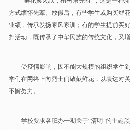
“鲜花换火纸，植树祭
先祖
”
，
这是一种新
方式缅怀先
辈
。
放假后，
有些学生或购买鲜
业绩，传承发扬家风家训；有的学生提前买
扫活动
，
既传承了中华民族的传统文化，又
受疫情影响，因不能大规模的组织学生
学们在网络上向烈士们敬献鲜花，以表达对
不懈努力。
学校要求各班办一期关于
“清明”的主题