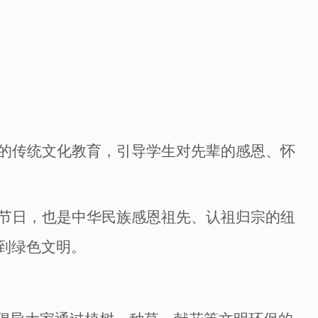
的传统文化教育，
引导学生
对先辈的
感恩、
怀
节日，
也
是中华民族
感恩祖先、
认祖归宗的纽
到绿色文明。