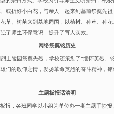
型的祭扫方式。学校为引导师生文明祭扫，积极
花、或折好小白花，与亲人一起来到墓前祭奠先祖
好花草、树苗来到墓地周围，以植树、种草、种花
增强
了师生
环保意识，提升
了
育人实效。
网络祭奠铭历史
到烈士陵园祭奠先烈，学校还策划了
“缅怀英烈、
英雄们的敬仰之情，发扬革命英烈的奋斗精神，铭
主题板报话清明
黑板报，各班同学以小组为单位办一期主题手抄