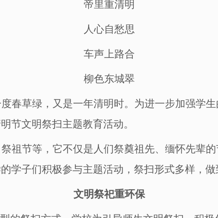
帝里重清明
人心自愁思
车声上路合
柳色东城翠
一度春草绿，又是一年清明时。为进一步加强学生
清明节文明祭扫
主题教育
活动
。
、祭祖节等，它不仅是人们祭奠祖先、缅怀先
辈
的
学的学子们积极参与主题活动，祭扫形式多样，做
文明祭祀重环保