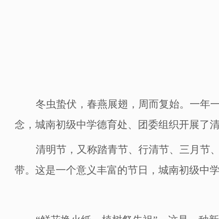
冬虫蛰伏，春燕展翅，周而复始。
一年
念
，
城南初级中学
德育处、团委组织开展
了
清明节，
又称踏青节、行清节、三月节
带。
这是一个意义丰富的节日，城南初级中