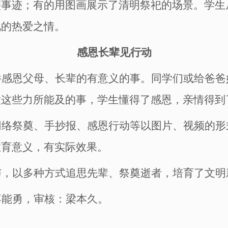
烈事迹；有的用图画展示了清明祭祀的场景。学生
化的热爱之情。
感恩长辈见行动
件感恩父母
、长辈
的有意义的事
。同学们或
给爸爸
做这些力所能及的事，学生懂得了感恩，亲情得到
网络祭奠、手抄报、感恩行动等以图片、视频的形
教育意义，有实际效果。
与，
以
多种方式
追思先辈、祭奠逝者
，
培育了文明
蒋能勇，审核：梁本久。