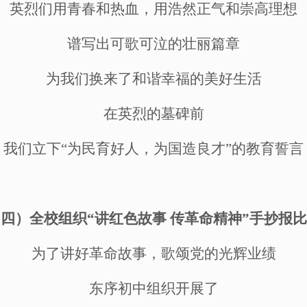
英烈们用青春和热血，用浩然正气和崇高理想
谱写出可歌可泣的壮丽篇章
为我们换来了和谐幸福的美好生活
在英烈的墓碑前
我们立下
“为民育好人，为国造良才”的教育誓言
（四）全校组织
“讲红色故事 传革命精神”手抄报
为了讲好革命故事，歌颂党的光辉业绩
东序初中组织开展了