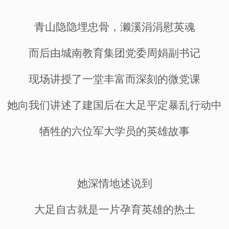
青山隐隐埋忠骨，濑溪涓涓慰英魂
而后由城南教育集团党委周娟副书记
现场讲授了一堂丰富而深刻的微党课
她向我们讲述了建国后在大足平定暴乱行动中
牺牲的六位军大学员的英雄故事
她深情地述说到
大足自古就是一片孕育英雄的热土