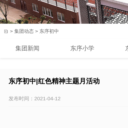
>
集团动态
>
东序初中
集团新闻
东序小学
东序初中|红色精神主题月活动
发布时间：2021-04-12