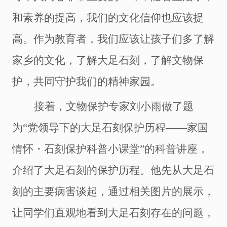
和素养的提高，我们的文化信仰也应该提
高
。作为
教育者，我们应该让孩子们多
了解
家乡
的文化
，
了解
大足
石刻，了解文物保
护
，
共同守护我们的精神家园。
接着，文物保护专家刘小雨做了题
为
“党领导下的大足石刻保护历程――家国
情怀・石刻保护科普小课堂”的科普讲座，
介绍了大足
石刻
的
保护历程
。
他先从
大足石
刻
的
主要病害
谈起，通过相关
图片
的
展示，
让
同学们
直观地
看到大足石刻
存在
的问题
，