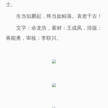
士。
生当似鹏起，终当如鲸落。袁老千古！
文字：余龙浩，素材：王成凤，排版：
蒋能勇，审核：李联川。