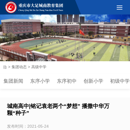
>
集团动态
>
高级中学
集团新闻
东序小学
东序初中
创新小学
初级中学
城南高中|铭记袁老两个“梦想” 播撒中华万
颗“种子”
发布时间：2021-05-24