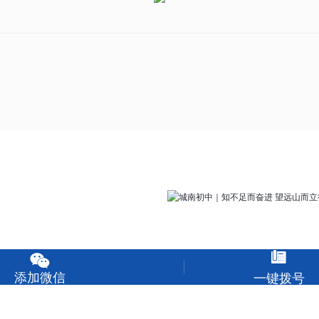


添加微信
一键拨号
城南初中｜知不足而奋进