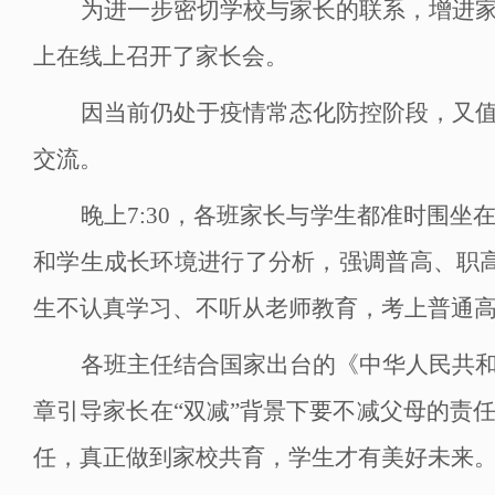
为进一步密切学校与家长的联系，增进
上
在线上
召开
了
家长会。
因当前仍处于疫情常态化防控阶段，又
交流。
晚上
7:3
0，
各班
家长
与学生
都
准时
围坐
和学生成长环境进行了分析，强调普高、职
生不认真学习、不听从老师教育，考上普通
各班主任结合国家出台的《中华人民共
章引导家长
在
“双减”背景下
要不减父母的责
任，真正做到家校共育，学生才有美好未来