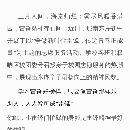
三月人间，海棠灿烂；
雾尽风暖
香满
园，雷锋精神存心间。
近日，
城南东序初中
开展了以
“争做新时代雷锋，传递青春正能
量”为主题的志愿服务活动。
学校各班
积极
响应校团委号召投身于
校园
志愿服务的热潮
中，展现出东序学子昂扬向上的精神风貌。
学习雷锋好榜样，只要像雷锋那样
乐于
助人
，人人皆可成
“雷锋”。
你瞧，小雷锋们忙碌的身影是雷锋精神最好