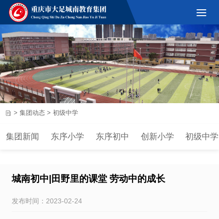
>
集团动态
>
初级中学
集团新闻
东序小学
东序初中
创新小学
初级中学
城南初中|田野里的课堂 劳动中的成长
发布时间：2023-02-24