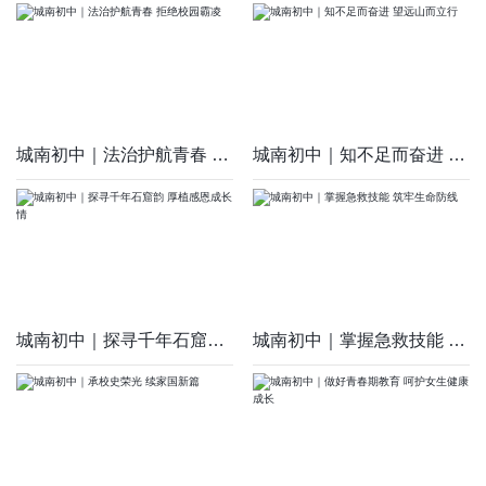
城南初中｜法治护航青春 拒绝校园霸凌
城南初中｜知不足而奋进 望远山而立行
城南初中｜探寻千年石窟韵 厚植感恩成长情
城南初中｜掌握急救技能 筑牢生命防线