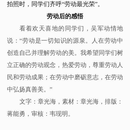
拍照时，同学们齐呼“劳动最光荣”。
劳动后的感悟
看着欢天喜地的同学们，吴军动情地
说：
“
劳动是一切知识的源泉。人在劳动中
创造自己并理解劳动的美。
我希望同学们
树
立正确的劳动观念，热爱劳动，尊重劳动人
民和劳动成果
；
在劳动中磨砺意志
，
在劳动
中弘扬真善美
。
”
文字：章光海，素材：章光海，排版：
蒋能勇，审核：韦现明。