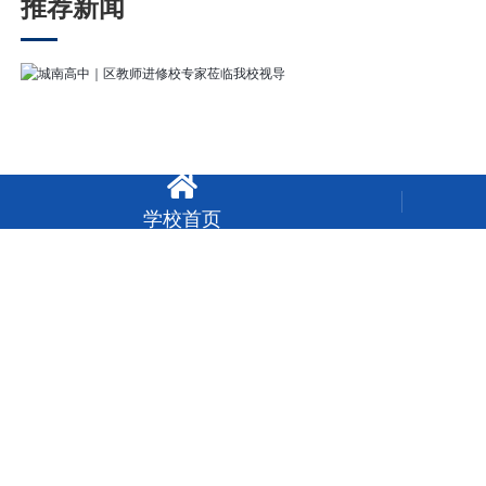
推荐新闻

学校首页
城南高中｜区教师进修校专家莅临我校视导
城南高中｜以练筑防 生命至上