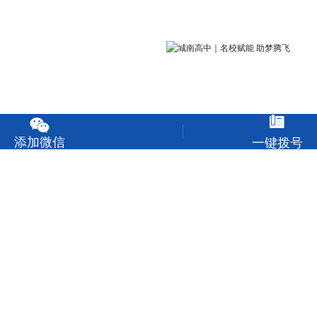


添加微信
一键拨号
城南高中｜名校赋能 助
城南高中｜智启未来逐梦