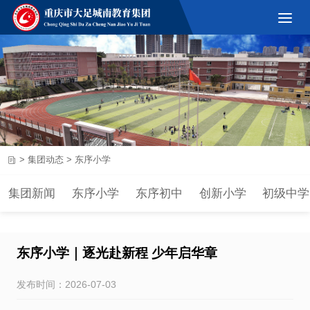
>
集团动态
>
东序小学
集团新闻
东序小学
东序初中
创新小学
初级中学
东序小学｜逐光赴新程 少年启华章
发布时间：2026-07-03