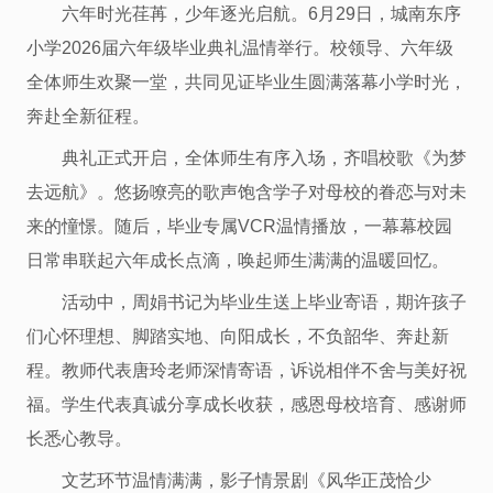
六年时光荏苒，少年逐光启航。6月29日，城南东序
小学2026届六年级毕业典礼温情举行。校领导、六年级
全体师生欢聚一堂，共同见证毕业生圆满落幕小学时光，
奔赴全新征程。
典礼正式开启，全体师生有序入场，齐唱校歌《为梦
去远航》。悠扬嘹亮的歌声饱含学子对母校的眷恋与对未
来的憧憬。随后，毕业专属VCR温情播放，一幕幕校园
日常串联起六年成长点滴，唤起师生满满的温暖回忆。
活动中，周娟书记为毕业生送上毕业寄语，期许孩子
们心怀理想、脚踏实地、向阳成长，不负韶华、奔赴新
程。教师代表唐玲老师深情寄语，诉说相伴不舍与美好祝
福。学生代表真诚分享成长收获，感恩母校培育、感谢师
长悉心教导。
文艺环节温情满满，影子情景剧《风华正茂恰少