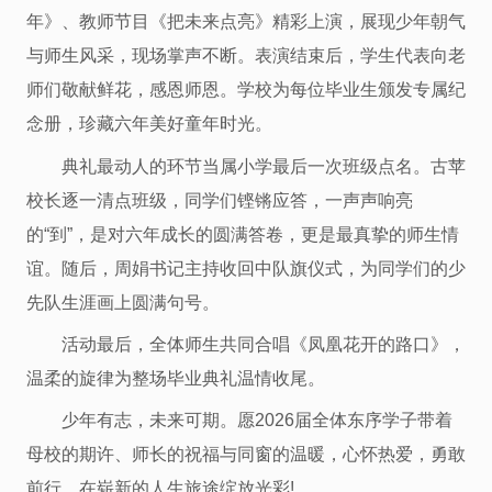
年》、教师节目《把未来点亮》精彩上演，展现少年朝气
与师生风采，现场掌声不断。表演结束后，学生代表向老
师们敬献鲜花，感恩师恩。学校为每位毕业生颁发专属纪
念册，珍藏六年美好童年时光。
典礼最动人的环节当属小学最后一次班级点名。古苹
校长逐一清点班级，同学们铿锵应答，一声声响亮
的“到”，是对六年成长的圆满答卷，更是最真挚的师生情
谊。随后，周娟书记主持收回中队旗仪式，为同学们的少
先队生涯画上圆满句号。
活动最后，全体师生共同合唱《凤凰花开的路口》，
温柔的旋律为整场毕业典礼温情收尾。
少年有志，未来可期。愿2026届全体东序学子带着
母校的期许、师长的祝福与同窗的温暖，心怀热爱，勇敢
前行，在崭新的人生旅途绽放光彩!