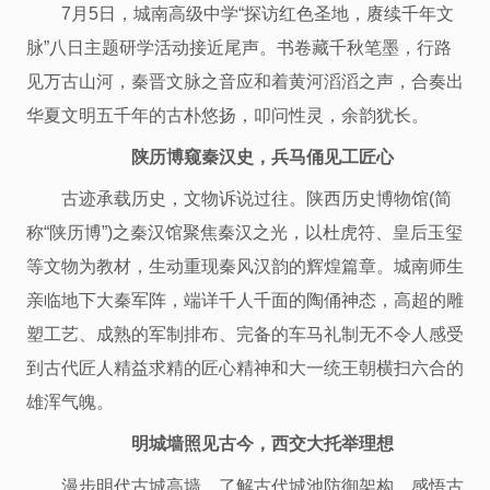
7月5日，城南高级中学“探访红色圣地，赓续千年文
脉”八日主题研学活动接近尾声。书卷藏千秋笔墨，行路
见万古山河，秦晋文脉之音应和着黄河滔滔之声，合奏出
华夏文明五千年的古朴悠扬，叩问性灵，余韵犹长。
陕历博窥秦汉史，兵马俑见工匠心
古迹承载历史，文物诉说过往。陕西历史博物馆(简
称“陕历博”)之秦汉馆聚焦秦汉之光，以杜虎符、皇后玉玺
等文物为教材，生动重现秦风汉韵的辉煌篇章。城南师生
亲临地下大秦军阵，端详千人千面的陶俑神态，高超的雕
塑工艺、成熟的军制排布、完备的车马礼制无不令人感受
到古代匠人精益求精的匠心精神和大一统王朝横扫六合的
雄浑气魄。
明城墙照见古今，西交大托举理想
漫步明代古城高墙，了解古代城池防御架构，感悟古