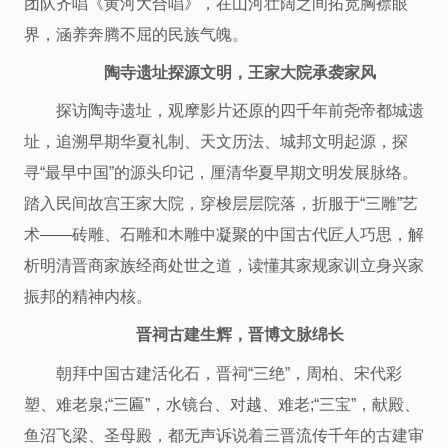
团队齐唱《黄河大合唱》，在山河壮阔之间拓宽胸襟眼
界，涵养奔腾不屈的民族气魄。
陶寺遗址探源文明，王家大院承袭家风
探访陶寺遗址，观摩影片还原的四千年前尧帝都城遗
址，追溯早期华夏礼制、天文历法、城邦文明起源，探
寻“最早中国”的源头印记，厘清华夏早期文明发展脉络。
踏入民间故宫王家大院，穿梭层层院落，折服于“三雕”艺
术——砖雕、石雕和木雕中凝聚的中国古代匠人巧思，解
析明清晋商家族经商处世之道，读懂其家规家训立身兴家
振邦的精神内核。
晋祠古建生辉，晋博文脉绵长
朝拜中国古建活化石，晋祠“三绝”，周柏、宋代彩
塑、难老泉;“三匾”，水镜台、对越、难老;“三宝”，献殿、
鱼沼飞梁、圣母殿，都无声诉说着三晋流传千年的古建审