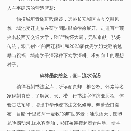
人军事建筑的营造智慧;
触摸城垣青砖斑驳痕迹，远眺长安城区古今交融风
貌，城池变迁史卷在研学团队眼前徐徐展开。走进百年顶
尖名校西安交通大学，聆听“胸怀大局，无私奉献，弘扬
传统，艰苦创业”的西迁精神和2023届优秀学姐龙勤的勉
励与祝福，城南学子深深种下笃学深耕、求知向上的理想
种子。
碑林墨韵悠悠，壶口流水汤汤
徜徉石刻书法宝库，研读颜真卿、柳公权、怀素等名
家碑刻真迹，了解篆、隶、楷、行书法字体演变历程，体
验古法拓印，增强中华传统书法文化修养。奔赴壶口瀑
布，目睹“千里黄河一壶收”的旷世盛景：浊浪滔天，熊咆
龙吟撼动河山;水雾翻涌，彩虹桥连接起秦晋两地。研学